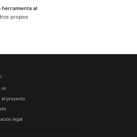
a herramienta al
tros propios
T
 mi
 el proyecto
cto
ación legal