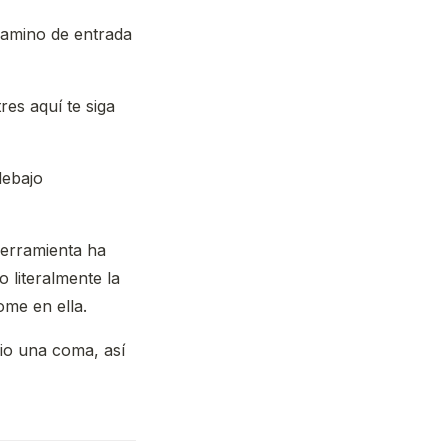
camino de entrada
es aquí te siga
debajo
erramienta ha
literalmente la
me en ella.
bio una coma, así