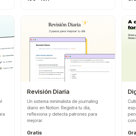
Revisión Diaria
Di
el
Un sistema minimalista de journaling
Cult
diario en Notion. Registra tu día,
espa
ara
reflexiona y detecta patrones para
pen
mejorar.
con
Gratis
Gra