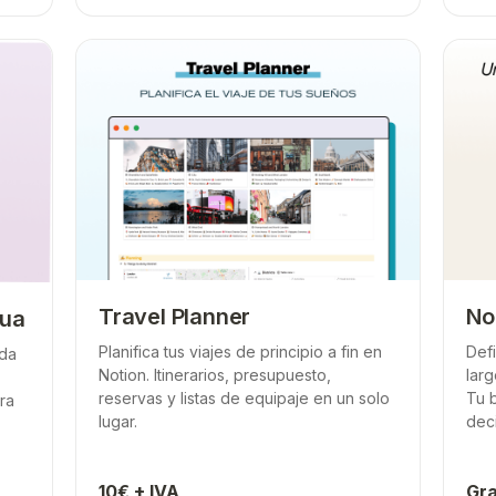
Travel Planner
No
nua
Planifica tus viajes de principio a fin en
Defi
ida
Notion. Itinerarios, presupuesto,
larg
reservas y listas de equipaje en un solo
Tu 
ra
lugar.
dec
10€ + IVA
Gra