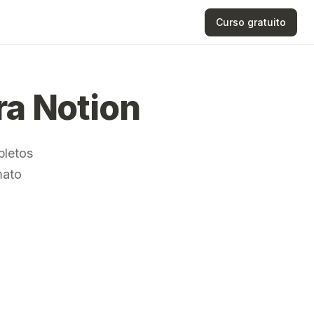
Curso gratuito
ra Notion
pletos
mato