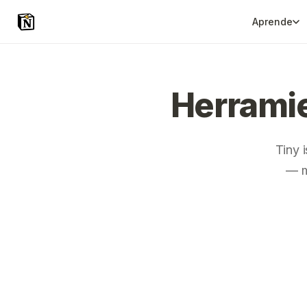
Aprende
Herramie
Tiny 
— m