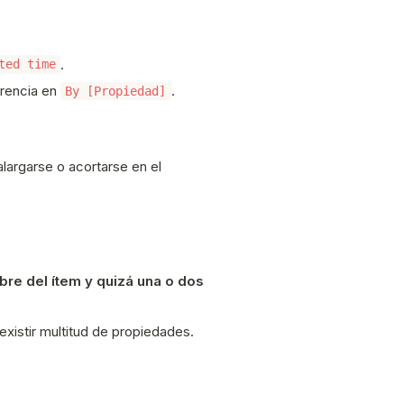
.
ted time
erencia en
.
By [Propiedad]
alargarse o acortarse en el
bre del ítem y quizá una o dos
xistir multitud de propiedades.