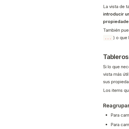
La vista de t
introducir u
propiedade
También pued
) o que 
...
Tableros
Si lo que ne
vista más úti
sus propieda
Los items qu
Reagrupar
Para cam
Para cam