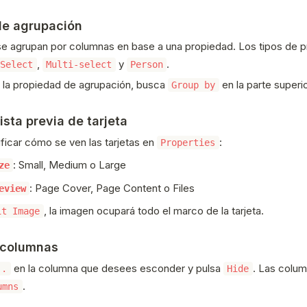
 de agrupación
 se agrupan por columnas en base a una propiedad. Los tipos de 
,
y
.
Select
Multi-select
Person
 la propiedad de agrupación, busca
en la parte superi
Group by
sta previa de tarjeta
icar cómo se ven las tarjetas en
:
Properties
: Small, Medium o Large
ze
: Page Cover, Page Content o Files
eview
, la imagen ocupará todo el marco de la tarjeta.
it Image
 columnas
en la columna que desees esconder y pulsa
. Las colum
..
Hide
.
umns