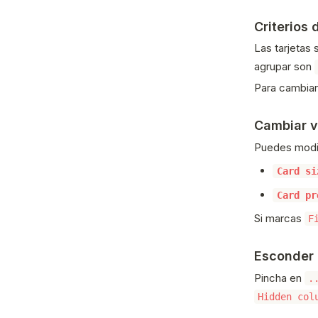
Criterios
Las tarjetas
agrupar son
Para cambiar
Cambiar vi
Puedes modif
Card si
Card pr
Si marcas
F
Esconder
Pincha en
.
Hidden col