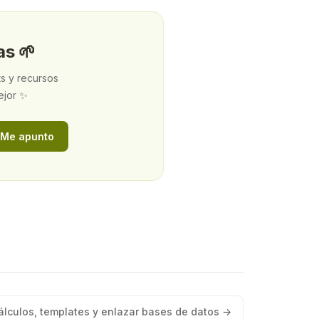
as 🌱
ts y recursos
ejor ✨
Me apunto
Cálculos, templates y enlazar bases de datos →